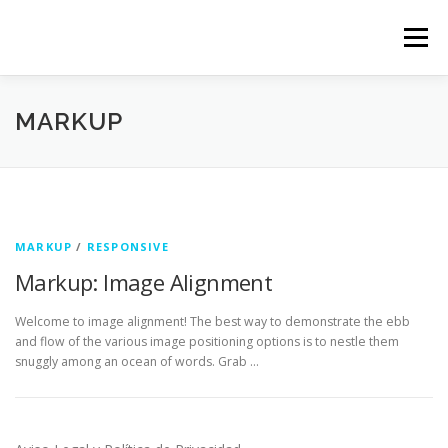
Saltar
al
Menú
contenido
MARKUP
MARKUP
/
RESPONSIVE
Markup: Image Alignment
Welcome to image alignment! The best way to demonstrate the ebb
and flow of the various image positioning options is to nestle them
snuggly among an ocean of words. Grab …