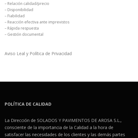
– Relación calidad/precio
– Disponibilidad
– Fiabilidad
– Reacción efectiva ante imprevistos
– Rápida respuesta
– Gestión documental
Aviso Leal y Política de Privacidad
POLÍTICA DE CALIDAD
La Dirección de SOLADOS Y PAVIMENTOS DE AROSA S.L.,
consciente de la importancia de la Calidad a la hora de
satisfacer las necesidades de los clientes y las demás partes