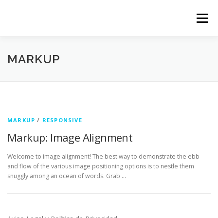
Saltar
al
Menú
contenido
MARKUP
MARKUP
/
RESPONSIVE
Markup: Image Alignment
Welcome to image alignment! The best way to demonstrate the ebb
and flow of the various image positioning options is to nestle them
snuggly among an ocean of words. Grab …