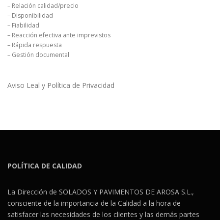
– Relación calidad/precio
– Disponibilidad
– Fiabilidad
– Reacción efectiva ante imprevistos
– Rápida respuesta
– Gestión documental
Aviso Leal y Política de Privacidad
POLÍTICA DE CALIDAD
La Dirección de SOLADOS Y PAVIMENTOS DE AROSA S.L.,
consciente de la importancia de la Calidad a la hora de
satisfacer las necesidades de los clientes y las demás partes