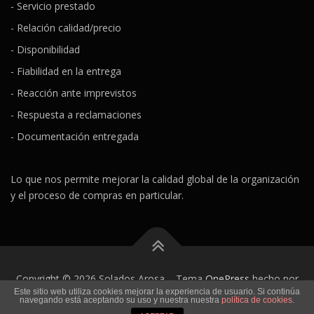
- Servicio prestado
- Relación calidad/precio
- Disponibilidad
- Fiabilidad en la entrega
- Reacción ante imprevistos
- Respuesta a reclamaciones
- Documentación entregada
Lo que nos permite mejorar la calidad global de la organización
y el proceso de compras en particular.
Copyright © 2026 Solados Arosa
–
Tema
OnePress
hecho por
Este sitio web utiliza cookies mejorar la experiencia de usuario. Si continúa
FameThemes
navegando está aceptando su uso y nuestra nuestra
política de cookies
.