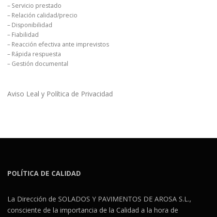
– Servicio prestado
– Relación calidad/precio
– Disponibilidad
– Fiabilidad
– Reacción efectiva ante imprevistos
– Rápida respuesta
– Gestión documental
Aviso Leal y Política de Privacidad
POLÍTICA DE CALIDAD
La Dirección de SOLADOS Y PAVIMENTOS DE AROSA S.L.,
consciente de la importancia de la Calidad a la hora de