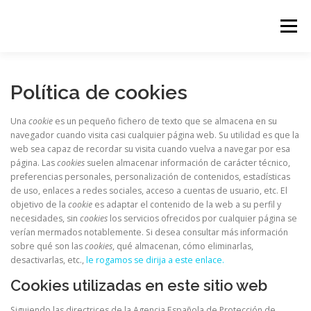
Saltar
al
Menú
contenido
Política de cookies
Una
cookie
es un pequeño fichero de texto que se almacena en su
navegador cuando visita casi cualquier página web. Su utilidad es que la
web sea capaz de recordar su visita cuando vuelva a navegar por esa
página. Las
cookies
suelen almacenar información de carácter técnico,
preferencias personales, personalización de contenidos, estadísticas
de uso, enlaces a redes sociales, acceso a cuentas de usuario, etc. El
objetivo de la
cookie
es adaptar el contenido de la web a su perfil y
necesidades, sin
cookies
los servicios ofrecidos por cualquier página se
verían mermados notablemente. Si desea consultar más información
sobre qué son las
cookies
, qué almacenan, cómo eliminarlas,
desactivarlas, etc.,
le rogamos se dirija a este enlace.
Cookies utilizadas en este sitio web
Siguiendo las directrices de la Agencia Española de Protección de